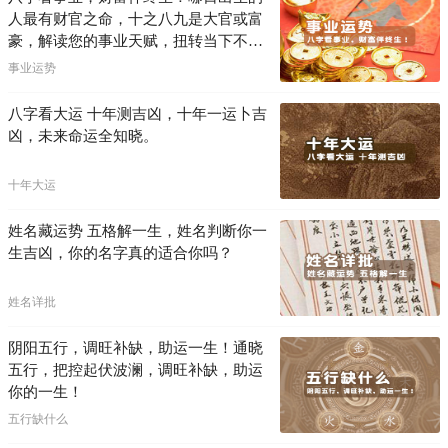
人最有财官之命，十之八九是大官或富
豪，解读您的事业天赋，扭转当下不利
困局！！
事业运势
八字看大运 十年测吉凶，十年一运卜吉
凶，未来命运全知晓。
十年大运
姓名藏运势 五格解一生，姓名判断你一
生吉凶，你的名字真的适合你吗？
姓名详批
阴阳五行，调旺补缺，助运一生！通晓
五行，把控起伏波澜，调旺补缺，助运
你的一生！
五行缺什么