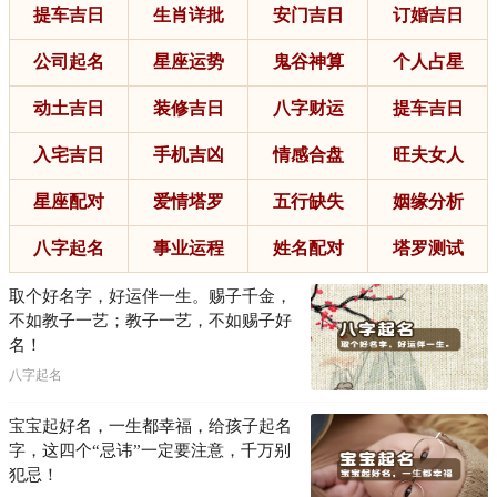
提车吉日
生肖详批
安门吉日
订婚吉日
公司起名
星座运势
鬼谷神算
个人占星
动土吉日
装修吉日
八字财运
提车吉日
入宅吉日
手机吉凶
情感合盘
旺夫女人
星座配对
爱情塔罗
五行缺失
姻缘分析
八字起名
事业运程
姓名配对
塔罗测试
取个好名字，好运伴一生。赐子千金，
不如教子一艺；教子一艺，不如赐子好
名！
八字起名
宝宝起好名，一生都幸福，给孩子起名
字，这四个“忌讳”一定要注意，千万别
犯忌！