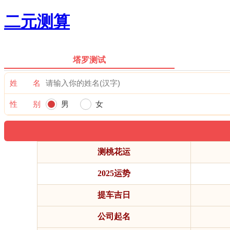
二元测算
塔罗测试
姓 名
性 别
男
女
测桃花运
2025运势
提车吉日
公司起名