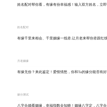
姓名配对帮你看，有缘有份幸福感！输入双方姓名，立即
姓名配对
有缘千里来相会、千里姻缘一线牵.让月老来帮你牵跟红
月老姻缘
有缘无份？来此鉴定！爱恨情愁，你和Ta的缘分能否有好
缘分测试
八字合婚看姻缘，幸福指数全知晓！姻缘八字定，八字合