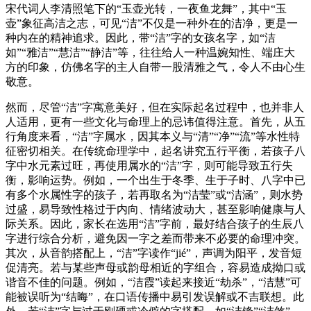
宋代词人李清照笔下的“玉壶光转，一夜鱼龙舞”，其中“玉
壶”象征高洁之志，可见“洁”不仅是一种外在的洁净，更是一
种内在的精神追求。因此，带“洁”字的女孩名字，如“洁
如”“雅洁”“慧洁”“静洁”等，往往给人一种温婉知性、端庄大
方的印象，仿佛名字的主人自带一股清雅之气，令人不由心生
敬意。
然而，尽管“洁”字寓意美好，但在实际起名过程中，也并非人
人适用，更有一些文化与命理上的忌讳值得注意。首先，从五
行角度来看，“洁”字属水，因其本义与“清”“净”“流”等水性特
征密切相关。在传统命理学中，起名讲究五行平衡，若孩子八
字中水元素过旺，再使用属水的“洁”字，则可能导致五行失
衡，影响运势。例如，一个出生于冬季、生于子时、八字中已
有多个水属性字的孩子，若再取名为“洁莹”或“洁涵”，则水势
过盛，易导致性格过于内向、情绪波动大，甚至影响健康与人
际关系。因此，家长在选用“洁”字前，最好结合孩子的生辰八
字进行综合分析，避免因一字之差而带来不必要的命理冲突。
其次，从音韵搭配上，“洁”字读作“jié”，声调为阳平，发音短
促清亮。若与某些声母或韵母相近的字组合，容易造成拗口或
谐音不佳的问题。例如，“洁霞”读起来接近“劫杀”，“洁慧”可
能被误听为“结晦”，在口语传播中易引发误解或不吉联想。此