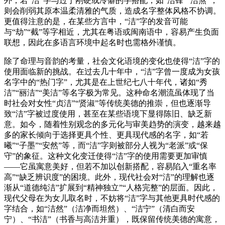
外，若“洁”字与过于刚硬或冷僻的字搭配，如“洁锋”“洁煞”，
则会削弱其原本温柔清雅的气质，造成名字整体风格不协调。
更值得注意的是，在某些方言中，“洁”字的发音可能
与“劫”“截”等字相近，尤其在粤语或闽南语中，容易产生负面
联想，因此在多语言环境中起名时也需格外谨慎。
除了命理与音韵的考量，社会文化语境的变化也使得“洁”字的
使用面临新的挑战。在过去几十年中，“洁”字曾一度成为女孩
名字中的“热门字”，尤其是在上世纪七八十年代，诸如“秀
洁”“丽洁”“美洁”等名字极为常见。这种命名潮流虽体现了当
时社会对女性“贞洁”“贤淑”等传统美德的推崇，但也逐渐导
致“洁”字被过度使用，甚至在某些语境下显得陈旧、缺乏新
意。如今，随着性别观念的多元化与审美趋势的演变，越来越
多的家长倾向于选择更具个性、更具现代感的名字，如“若
曦”“子墨”“安然”等，而“洁”字则被部分人视为“老派”或“保
守”的象征。这种文化变迁使得“洁”字的使用需要更加审慎
——它虽寓意美好，但若不加以创新搭配，容易陷入“重名率
高”“缺乏辨识度”的困境。此外，现代社会对“洁”的理解也逐
渐从“道德纯洁”扩展到“精神独立”“人格完整”的层面。因此，
现代父母在为女儿取名时，不妨将“洁”字与其他更具时代感的
字结合，如“洁然”（洁净而坦然）、“洁宁”（清白而安
宁）、“书洁”（书香与高洁并重），既保留传统美德的寓意，