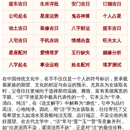
提车吉日
生肖详批
安门吉日
订婚吉日
公司起名
星座运势
鬼谷神算
个人占星
动土吉日
装修吉日
八字财运
提车吉日
入宅吉日
手机吉凶
情感合盘
旺夫女人
星座配对
爱情塔罗
五行缺失
姻缘分析
八字起名
事业运程
姓名配对
塔罗测试
在中国传统文化中，名字不仅仅是一个人的符号标识，更承载
着家族的期望、文化的积淀与命运的预示。尤其在为女孩取名
时，父母往往更倾向于选择那些温婉、雅致、富有美德寓意的
字眼。“洁”字便是其中极具代表性的一个。它本义为“干净、
清白、纯洁”，在《说文解字》中解释为“瀞也”，引申为品行
高洁、心地纯净。因此，用“洁”字为女孩取名，往往寄托了父
母希望女儿如清水芙蓉般纯洁无瑕、品行端正、不染尘俗的美
好愿望。在古代文学中，“洁”常与“莲”“玉”“雪”等意象并列，
如“出淤泥而不染，濯清涟而不妖”，正是对“洁”的最佳诠释。