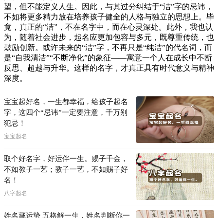
望，但不能定义人生。因此，与其过分纠结于“洁”字的忌讳，
不如将更多精力放在培养孩子健全的人格与独立的思想上。毕
竟，真正的“洁”，不在名字中，而在心灵深处。此外，我也认
为，随着社会进步，起名应更加包容与多元，既尊重传统，也
鼓励创新。或许未来的“洁”字，不再只是“纯洁”的代名词，而
是“自我清洁”“不断净化”的象征——寓意一个人在成长中不断
反思、超越与升华。这样的名字，才真正具有时代意义与精神
深度。
宝宝起好名，一生都幸福，给孩子起名
字，这四个“忌讳”一定要注意，千万别
犯忌！
宝宝起名
取个好名字，好运伴一生。赐子千金，
不如教子一艺；教子一艺，不如赐子好
名！
八字起名
姓名藏运势 五格解一生，姓名判断你一