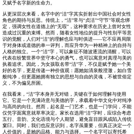
又赋予名字新的生命力。
从更深层次来看，名字中的“洁”字其实折射出中国社会对女性
角色的期待与反思。传统上，“洁”常与“贞洁”“守节”等观念绑
定，强调女性在道德上的“无瑕”，这种要求在历史上曾对女性
造成过沉重的束缚。然而，随着女性地位的提升与性别平等意
识的觉醒，人们对“洁”的理解也应与时俱进——它不应再局限
于对身体或道德的单一评判，而应升华为一种精神上的自持与
人格的独立。一个“洁”字，可以象征不随波逐流的清醒，可以
代表在纷繁世界中坚守本心的勇气，也可以寓意对真理与美的
执着追求。因此，为女孩取名带“洁”字，不仅是赋予她一个美
好的名字，更是传递一种价值观：愿她如清泉般澄澈，如白雪
般纯净，但更愿她拥有独立的思想与自由的灵魂，不被世俗定
义，不为偏见所困。
在我看来，“洁”字本身并无对错，关键在于如何理解与使用
它。它是一个充满诗意与美德的字，承载着中华文化中对纯净
与高尚的向往。然而，起名是一门艺术，也是一门学问，不能
仅凭字面寓意就草率决定。家长在选用“洁”字时，应综合考虑
五行、音韵、文化语境与个人期望，避免盲目跟风或陷入传统
窠臼。同时，我们也应意识到，名字虽重要，但真正决定一个
人价值的，是她的品格、能力与选择。一个名字可以寄托希