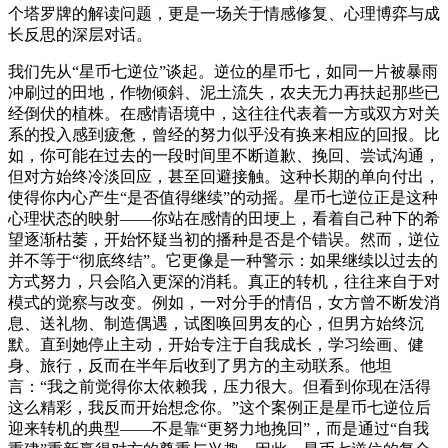
个塔罗牌的解读问题，更是一场关于情感修复、心理博弈与成
长反思的深层对话。
我们先从“星币七逆位”谈起。逆位的星币七，如同一片被暴雨
冲刷过的田地，作物倾斜、泥土流失，农夫无力再扶起那些已
经倒伏的植株。在感情语境中，这往往代表着一方或双方对关
系的投入感到疲惫，曾经的努力似乎没有换来相应的回报。比
如，你可能在过去的一段时间里不断道歉、挽回、尝试沟通，
但对方始终冷淡回应，甚至回避接触。这种长期的单向付出，
使得你内心产生“是否值得继续”的动摇。星币七逆位正是这种
心理状态的映射——你站在感情的田埂上，看着自己种下的希
望逐渐枯萎，开始怀疑当初的播种是否是个错误。然而，逆位
并不等于“彻底终结”。它更像是一种警示：如果继续以过去的
方式努力，只会陷入更深的消耗。真正的转机，往往来自于对
模式的觉察与改变。例如，一对分手的情侣，女方曾不断发消
息、送礼物、制造偶遇，试图唤回男友的心，但男方始终沉
默。直到她停止主动，开始专注于自我成长，学习绘画、健
身、旅行，反而在半年后收到了男方的主动联系。他坦
言：“我之前觉得你太依赖我，压力很大。但看到你现在活得
这么精彩，我反而开始想念你。”这个案例正是星币七逆位后
迎来转机的典型——不是靠“更努力地挽回”，而是通过“自我