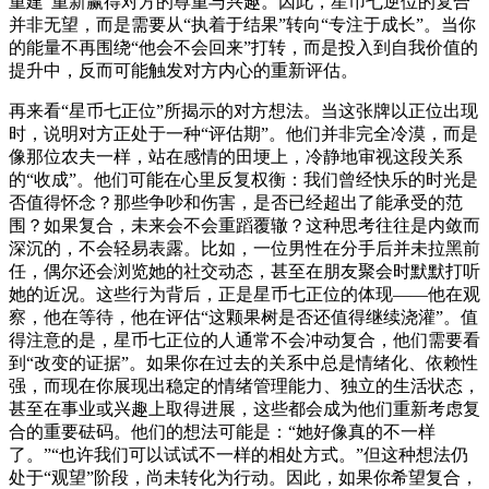
重建”重新赢得对方的尊重与兴趣。因此，星币七逆位的复合
并非无望，而是需要从“执着于结果”转向“专注于成长”。当你
的能量不再围绕“他会不会回来”打转，而是投入到自我价值的
提升中，反而可能触发对方内心的重新评估。
再来看“星币七正位”所揭示的对方想法。当这张牌以正位出现
时，说明对方正处于一种“评估期”。他们并非完全冷漠，而是
像那位农夫一样，站在感情的田埂上，冷静地审视这段关系
的“收成”。他们可能在心里反复权衡：我们曾经快乐的时光是
否值得怀念？那些争吵和伤害，是否已经超出了能承受的范
围？如果复合，未来会不会重蹈覆辙？这种思考往往是内敛而
深沉的，不会轻易表露。比如，一位男性在分手后并未拉黑前
任，偶尔还会浏览她的社交动态，甚至在朋友聚会时默默打听
她的近况。这些行为背后，正是星币七正位的体现——他在观
察，他在等待，他在评估“这颗果树是否还值得继续浇灌”。值
得注意的是，星币七正位的人通常不会冲动复合，他们需要看
到“改变的证据”。如果你在过去的关系中总是情绪化、依赖性
强，而现在你展现出稳定的情绪管理能力、独立的生活状态，
甚至在事业或兴趣上取得进展，这些都会成为他们重新考虑复
合的重要砝码。他们的想法可能是：“她好像真的不一样
了。”“也许我们可以试试不一样的相处方式。”但这种想法仍
处于“观望”阶段，尚未转化为行动。因此，如果你希望复合，