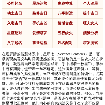
公司起名
星座运势
鬼谷神算
个人占星
动土吉日
装修吉日
八字财运
提车吉日
入宅吉日
手机吉凶
情感合盘
旺夫女人
星座配对
爱情塔罗
五行缺失
姻缘分析
八字起名
事业运程
姓名配对
塔罗测试
在塔罗牌的智慧体系中，星币七（Sevenof Pentacles）是一张
极具现实意义与时间沉淀感的牌。它描绘的是一位农夫站在梯
田前，凝视着自己辛勤耕耘的成果，手中握着一枚星币，眼神
中既有期待，也带着一丝不确定。这张牌象征着努力、等待、
评估与成果的延迟显现。当它出现在感情问题的解读中，尤其
是关于“复合”这一敏感话题时，其正逆位的差异便显得尤为关
键。星币七正位往往意味着对方正在认真思考这段关系的价
值，评估过往的付出与未来的可能性；而逆位则暗示着疲惫、
失望、停滞不前，甚至是对努力是否值得的怀疑。那么，当星
币七逆位出现在“复合”问题中，是否还存在希望？而当对方抽
到星币七正位时，他们内心的真实想法又是什么？这不仅是一