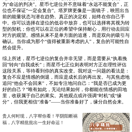
为“命运的判决”。星币七逆位并不意味着“永远不能复合”，正
位也不保证“一定会复合”。塔罗牌更像是一面镜子，映照出当
前的能量状态与潜在趋势。真正的决定权，始终在你自己手
中。你可以选择在逆位的低谷中放弃，也可以选择将其视为转
型的契机；你也可以在正位的希望中保持耐心，用行动去回应
对方的观望。感情从来不是单方面的追逐，而是双向的吸引与
确认。当你成为那个“值得被重新考虑的人”，复合的可能性自
然会提升。
综上所述，星币七逆位的复合并非无望，而是需要从“执着挽
回”转向“自我成长”；而星币七正位则表明对方正在理性评估
这段关系，等待看到你的真实改变。我对这一问题的看法是：
复合不应是情感的倒退，而应是成长后的再出发。与其焦虑地
追问“他会不会回来”，不如专注地问自己：“我是否已成为更
好的自己？”唯有如此，无论结果如何，你都能在情感的田地
里，收获属于自己的果实。其他观点或许强调“时机”或“缘
分”，但我更相信“准备”——当你准备好了，缘分自然会来。
贵人何时现，八字帮你看！平阴阳断祸
福，八字精批批出一生好命运！