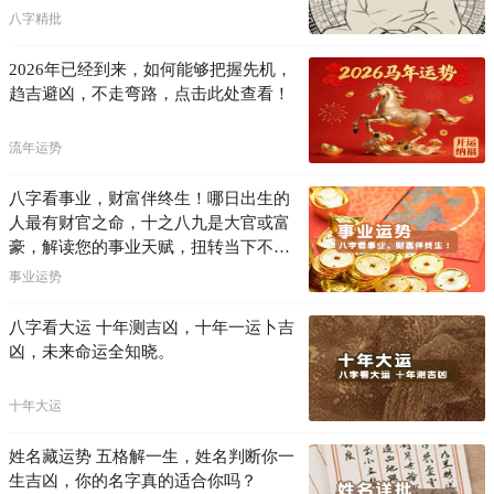
八字精批
2026年已经到来，如何能够把握先机，
趋吉避凶，不走弯路，点击此处查看！
流年运势
八字看事业，财富伴终生！哪日出生的
人最有财官之命，十之八九是大官或富
豪，解读您的事业天赋，扭转当下不利
困局！！
事业运势
八字看大运 十年测吉凶，十年一运卜吉
凶，未来命运全知晓。
十年大运
姓名藏运势 五格解一生，姓名判断你一
生吉凶，你的名字真的适合你吗？