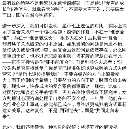
最有效的策略不是频繁联系或情感绑架，而是通过“无声的成
长”传递信号。就像春天的种子，不需要大声宣告，只要破土
而出，阳光自然会照耀它。
进一步深入，我们可以发现，星币七正逆位的对比，实际上揭
示了复合关系中一个核心命题：感情的修复，不在于“谁更爱
谁”，而在于“谁更能成长”。 很多人在分手后执着于“复合”，
却忽略了关系破裂的根本原因。如果当初的问题是沟通不畅、
信任缺失或价值观冲突，而复合后这些问题依然存在，那么即
使重归于好，也不过是悲剧的重演。塔罗牌的智慧正在于此
——它不直接告诉你“能不能复合”，而是引导你去思考：“这
段关系是否值得修复？你是否已经准备好以更成熟的方式去经
营它？”星币七逆位提醒我们，不要在错误的方向上浪费精
力；而正位则给予希望：只要努力的方向正确，时间会给出答
案。现实中，许多成功的复合案例都遵循这一规律。比如，一
对因异地和误会分手的情侣，男方在冷静期考取了研究生，女
方则通过心理咨询处理了自身的不安全感。一年后，他们在一
次行业会议上重逢，彼此都已成长，最终以更成熟的方式重新
建立关系。这种复合，不是“回到过去”，而是“共同走向未
来”。
此外，我们还需警惕一种常见的误解：将塔罗牌的解读视