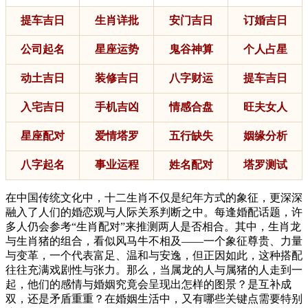
提车吉日
生肖详批
安门吉日
订婚吉日
公司起名
星座运势
鬼谷神算
个人占星
动土吉日
装修吉日
八字财运
提车吉日
入宅吉日
手机吉凶
情感合盘
旺夫女人
星座配对
爱情塔罗
五行缺失
姻缘分析
八字起名
事业运程
姓名配对
塔罗测试
在中国传统文化中，十二生肖不仅是纪年方式的象征，更深深
融入了人们的婚恋观与人际关系判断之中。每逢婚配话题，许
多人仍会参考“生肖配对”来推测两人是否相合。其中，生肖龙
与生肖猪的组合，看似风马牛不相及——一个象征尊贵、力量
与变革，一个代表富足、温和与安逸，但正因如此，这种搭配
往往充满戏剧性与张力。那么，当属龙的人与属猪的人走到一
起，他们的感情与婚姻究竟会呈现出怎样的图景？是互补成
双，还是矛盾重重？在婚姻生活中，又有哪些关键点需要特别