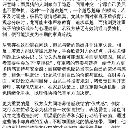
评意味；而属猪的人则倾向于隐忍、回避冲突，宁愿自己委屈
也不愿争执。这种“一个越说越气，一个越忍越痛”的模式，若
不及时调整，极易导致情感疏离。尤其在面对家庭矛盾或育儿
观念分歧时，龙可能主张严格教育、追求卓越，而猪则更注重
孩子的快乐成长与心理健康。若双方缺乏有效沟通与妥协机
制，便可能演变为长期的家庭冷战。
尽管存在这些潜在问题，但龙与猪的婚姻并非注定失败。相
反，若双方能认清彼此差异，学会欣赏对方的优点，并在关键
问题上达成共识，这段关系反而可能因互补而更加稳固。属龙
者需要学会放下“掌控欲”，尊重猪的节奏与选择，给予对方更
多情感支持与安全感；而属猪者也应适当表达自己的需求与感
受，避免一味退让，让龙意识到自己的价值与底线。在财务方
面，可以设立共同目标，由龙主导投资规划，猪负责日常开支
管理，实现优势互补。在家庭决策上，建立定期沟通机制，避
免情绪化争执，以理性协商代替单方面决定。
更为重要的是，双方应共同培养情感联结的“仪式感”。例如，
龙可以在忙碌之余为猪准备一次惊喜旅行，表达爱意；猪也可
以在龙遭遇挫折时，用温暖的言语和实际行动给予鼓励。通过
这些细小却真诚的互动，不断加固彼此的情感纽带。同时，他
们也可以借助传统文化中的“生肖智慧”来增进理解——例如，