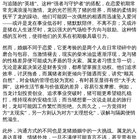
与追随的“英雄”。这种“强者与守护者”的搭配，在恋爱初期常
常充满浪漫与激情。龙的光芒照亮了猪的世界，而猪的柔情则
抚平了龙的躁动。他们可能因一次偶然的相遇而迅速坠入爱河
——或许是龙在事业低谷时，猪默默陪伴、不离不弃；又或许
是猪在人生迷茫时，龙以强大的气场给予方向与鼓励。这种情
感的互补性，使得他们的关系在初期极具吸引力。
然而，婚姻不同于恋爱，它更考验的是两个人在日常琐碎中的
磨合与包容。当激情褪去，现实的柴米油盐逐渐浮现，龙与猪
的性格差异便可能成为矛盾的导火索。属龙者习惯主导一切，
无论是家庭决策还是财务安排，都希望掌握主动权。他们追求
效率，讨厌拖沓，而属猪者则更倾向于随遇而安，讲究“顺其
自然”，对金钱的管理也较为宽松，有时甚至显得有些“大手大
脚”。这种生活节奏与价值观的差异，容易引发摩擦。例如，
当龙计划投资创业、追求事业突破时，猪可能更希望稳扎稳
打，维持现有的安稳生活；而当猪想要一次说走就走的旅行
时，龙却可能因工作繁忙而拒绝。久而久之，一方觉得对
方“太现实”，另一方则认为对方“太理想化”，误解与隔阂便悄
然滋生。
此外，沟通方式的不同也是龙猪婚姻中的一大挑战。属龙的人
表达直接、情绪外放，一旦不满便可能直言不讳，甚至带有批