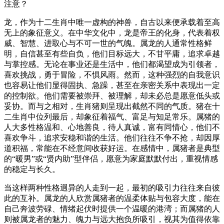
注意？
龙，作为十二生肖中唯一虚构的神兽，自古以来便承载着至高
无上的象征意义。在中华文化中，龙是帝王的化身，代表着权
威、智慧、进取心与不可一世的气魄。属龙的人通常性格鲜
明，自信甚至有些自负，他们目标远大，不甘平庸，追求卓越
与掌控感。无论在事业还是生活中，他们都渴望成为引领者，
喜欢挑战，勇于冒险，不惧风雨。然而，这种强烈的自我意识
也容易让他们显得固执、急躁，甚至在亲密关系中表现出一定
的控制欲。他们需要被崇拜、被理解，却未必总是愿意低头或
妥协。而与之相对，生肖猪则呈现出截然不同的气质。猪在十
二生肖中位列最后，却象征着福气、富足与知足常乐。属猪的
人大多性格温和、心地善良，待人真诚，富有同情心，他们不
喜欢争斗，追求安稳和谐的生活。他们往往不争不抢，却因厚
道积福，常能在不经意间收获好运。在感情中，属猪者是典型
的“暖男”或“贤内助”型伴侣，愿意为家庭默默付出，重视情感
的稳定与长久。
当这样两种性格迥异的人走到一起，最初的吸引力往往来自彼
此的互补。属龙的人欣赏属猪者的温柔体贴与包容大度，能在
自己奔波劳碌、情绪起伏时提供一个温暖的港湾；而属猪的人
则被属龙者的魅力、魄力与远大抱负所吸引，视其为值得依靠