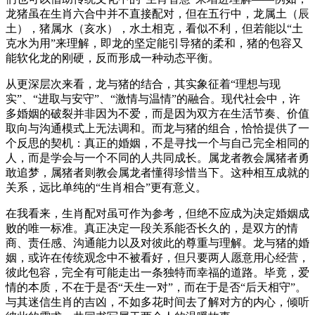
龙猪虽在生肖六合中并不直接配对，但在五行中，龙属土（辰
土），猪属水（亥水），水土相克，看似不利，但若能以“土
克水为用”来理解，即龙的坚定能引导猪的柔和，猪的包容又
能软化龙的刚硬，反而形成一种动态平衡。
从更深层次来看，龙与猪的结合，其实象征着“理想与现
实”、“进取与安守”、“激情与温情”的融合。现代社会中，许
多婚姻的破裂并非因为不爱，而是因为双方在生活节奏、价值
取向与沟通模式上无法调和。而龙与猪的组合，恰恰提供了一
个反思的契机：真正的婚姻，不是寻找一个与自己完全相同的
人，而是学会与一个不同的人共同成长。属龙者教会属猪者勇
敢追梦，属猪者则教会属龙者懂得珍惜当下。这种相互成就的
关系，远比单纯的“生肖相合”更有意义。
在我看来，生肖配对虽可作为参考，但绝不应成为决定婚姻成
败的唯一标准。真正决定一段关系能否长久的，是双方的情
商、责任感、沟通能力以及对彼此的尊重与理解。龙与猪的婚
姻，或许在传统观念中不被看好，但只要两人愿意用心经营，
彼此包容，完全有可能走出一条独特而幸福的道路。毕竟，爱
情的本质，不在于是否“天生一对”，而在于是否“后天相守”。
与其迷信生肖的吉凶，不如多花时间去了解对方的内心，倾听