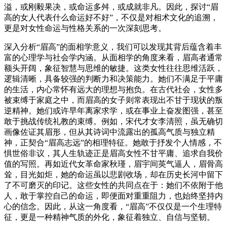
溢，或刚毅果决，或命运多舛，或成就非凡。因此，探讨“眉
高的女人代表什么命运好不好”，不仅是对相术文化的追溯，
更是对女性命运与性格关系的一次深刻思考。
深入分析“眉高”的面相学意义，我们可以发现其背后蕴含着丰
富的心理学与社会学内涵。从面相学的角度来看，眉高者通常
额头开阔，象征智慧与思维的敏捷。这类女性往往思维活跃，
逻辑清晰，具备较强的判断力和决策能力。她们不满足于平庸
的生活，内心常怀有远大的理想与抱负。在古代社会，女性多
被束缚于家庭之中，而眉高的女子则常表现出不甘于现状的叛
逆精神。她们或许早年离家求学，或在事业上奋发图强，甚至
敢于挑战传统礼教的束缚。例如，宋代才女李清照，虽无确切
画像佐证其眉形，但从其诗词中流露出的孤高气质与独立精
神，正契合“眉高志远”的相理特征。她敢于抒发个人情感，不
惧世俗非议，其人生轨迹正是眉高女性不甘平庸、追求自我价
值的写照。再如近代女革命家秋瑾，眉宇间英气逼人，眉骨高
耸，目光如炬，她的命运虽以悲剧收场，却在历史长河中留下
了不可磨灭的印记。这些女性的共同点在于：她们不依附于他
人，敢于掌控自己的命运，即便面对重重阻力，也始终坚持内
心的信念。因此，从这一角度看，“眉高”不仅仅是一个生理特
征，更是一种精神气质的外化，象征着独立、自信与坚韧。