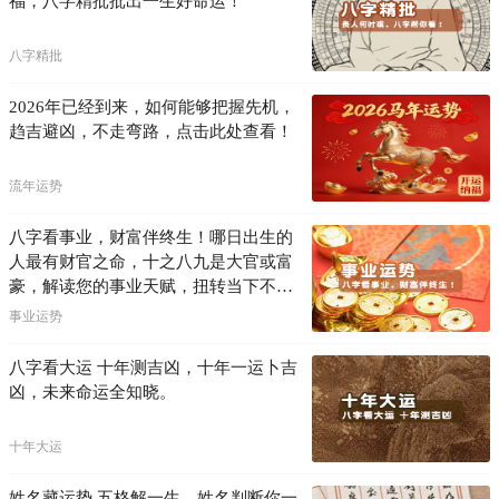
福，八字精批批出一生好命运！
八字精批
2026年已经到来，如何能够把握先机，
趋吉避凶，不走弯路，点击此处查看！
流年运势
八字看事业，财富伴终生！哪日出生的
人最有财官之命，十之八九是大官或富
豪，解读您的事业天赋，扭转当下不利
困局！！
事业运势
八字看大运 十年测吉凶，十年一运卜吉
凶，未来命运全知晓。
十年大运
姓名藏运势 五格解一生，姓名判断你一