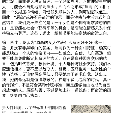
的沉淀，而非先天决定命运。一个经常思考、习惯仰望星空的
人，可能会不自觉地抬高眉头，久而久之形成“眉高”的面相；
而一个长期压抑情绪、习惯低头顺从的人，则可能眉眼低垂。
因此，“眉高”或许不是命运的预示，而是性格与生活方式的自
然结果。我们更应关注的是：一个女性是否拥有追求梦想的自
由，是否能在社会中获得平等的机会，是否能在情感关系中保
持独立与尊严。这些，远比一纸相书更能决定她的命运走向。
综上所述，我认为“眉高的女人代表什么命运好不好”这一问
题，并没有非黑即白的答案。眉高作为一种面相特征，确实可
能反映出一个人的性格倾向——如独立、自信、志向高远，但
并不能单凭此断定其命运的吉凶。命运是多种因素交织的结
果，包括时代背景、教育环境、个人选择与社会支持。我们不
应迷信相术，更不应以貌取人。相反，应尊重每一位女性的个
性与选择，无论她眉高眉低，只要她敢于追求自我、活出真
我，她的命运就是值得尊敬的。在这个多元包容的时代，真正
的“好命”，不是符合某种传统标准，而是能够自由地成为自己
想成为的人。眉高与否，不过是脸上的一道线条；而命运的画
卷，终究由自己执笔。
贵人何时现，八字帮你看！平阴阳断祸