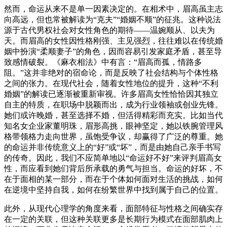
然而，命运从来不是单一因素决定的。在相术中，眉高虽主志
向高远，但也常被解读为“克夫”“婚姻不顺”的征兆。这种说法
源于古代男权社会对女性角色的期待——温婉顺从、以夫为
天。而眉高的女性因性格刚强、主见强烈，往往难以在传统婚
姻中扮演“柔顺妻子”的角色，因而容易引发家庭矛盾，甚至导
致感情破裂。《麻衣相法》中有言：“眉高而孤，情路多
阻。”这并非绝对的宿命论，而是反映了社会结构与个体性格
之间的张力。在现代社会，随着女性地位的提升，这种“不利
婚姻”的解读已逐渐被重新审视。许多眉高女性恰恰因其独立
自主的特质，在职场中脱颖而出，成为行业领袖或创业先锋。
她们或许晚婚，甚至选择不婚，但活得精彩而充实。比如当代
知名女企业家董明珠，眉形高挑，眼神坚定，她以铁腕管理风
格带领格力走向世界，虽饱受争议，却赢得了广泛的尊重。她
的命运并非传统意义上的“好”或“坏”，而是由她自己亲手书写
的传奇。因此，我们不应简单地以“命运好不好”来评判眉高女
性，而应看到她们背后所承载的勇气与担当。命运的好坏，不
在于面相的某一部分，而在于个体如何面对生活的挑战，如何
在逆境中坚持自我，如何在纷繁世界中找到属于自己的位置。
此外，从现代心理学的角度来看，面部特征与性格之间确实存
在一定的关联，但这种关联更多是长期行为模式在面部肌肉上