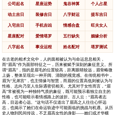
公司起名
星座运势
鬼谷神算
个人占星
动土吉日
装修吉日
八字财运
提车吉日
入宅吉日
手机吉凶
情感合盘
旺夫女人
星座配对
爱情塔罗
五行缺失
姻缘分析
八字起名
事业运程
姓名配对
塔罗测试
在古老的相术文化中，人的面相被认为与命运息息相关，
而“眉高”作为面部特征之一，历来被赋予深刻的象征意义。所
谓“眉高”，指的是眉毛的位置较高，距离眼睛较远，眉骨略微
上扬，整体呈现出一种开阔、清朗的视觉感。在传统相书中，
眉为“兄弟宫”，也主情缘与智慧，而眉的位置高低则被认为与
性格、志向乃至人生际遇密切相关。尤其对于女性而言，“眉
高”常被视为一种独特气质的象征，既可能预示着独立自主的
性格，也可能暗示着情感路上的波折。古人云：“眉高者志
高，目远者心远。”这句话不仅道出了眉高之人往往心怀远
志，也揭示了她们在命运轨迹中可能面临的挑战与机遇。从历
史人物到民间传说，不乏眉高女性的身影——她们或才华横