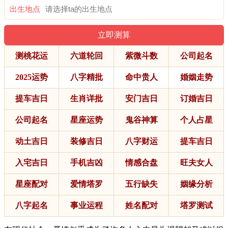
出生地点
测桃花运
六道轮回
紫微斗数
公司起名
2025运势
八字精批
命中贵人
婚姻走势
提车吉日
生肖详批
安门吉日
订婚吉日
公司起名
星座运势
鬼谷神算
个人占星
动土吉日
装修吉日
八字财运
提车吉日
入宅吉日
手机吉凶
情感合盘
旺夫女人
星座配对
爱情塔罗
五行缺失
姻缘分析
八字起名
事业运程
姓名配对
塔罗测试