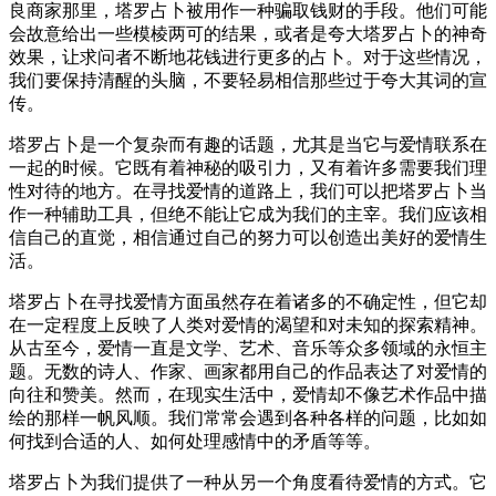
良商家那里，塔罗占卜被用作一种骗取钱财的手段。他们可能
会故意给出一些模棱两可的结果，或者是夸大塔罗占卜的神奇
效果，让求问者不断地花钱进行更多的占卜。对于这些情况，
我们要保持清醒的头脑，不要轻易相信那些过于夸大其词的宣
传。
塔罗占卜是一个复杂而有趣的话题，尤其是当它与爱情联系在
一起的时候。它既有着神秘的吸引力，又有着许多需要我们理
性对待的地方。在寻找爱情的道路上，我们可以把塔罗占卜当
作一种辅助工具，但绝不能让它成为我们的主宰。我们应该相
信自己的直觉，相信通过自己的努力可以创造出美好的爱情生
活。
塔罗占卜在寻找爱情方面虽然存在着诸多的不确定性，但它却
在一定程度上反映了人类对爱情的渴望和对未知的探索精神。
从古至今，爱情一直是文学、艺术、音乐等众多领域的永恒主
题。无数的诗人、作家、画家都用自己的作品表达了对爱情的
向往和赞美。然而，在现实生活中，爱情却不像艺术作品中描
绘的那样一帆风顺。我们常常会遇到各种各样的问题，比如如
何找到合适的人、如何处理感情中的矛盾等等。
塔罗占卜为我们提供了一种从另一个角度看待爱情的方式。它