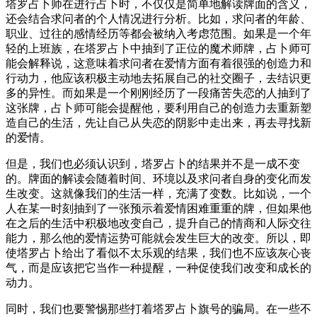
塔罗占卜师在进行占卜时，不仅仅是简单地解读牌面的含义，
还会结合求问者的个人情况进行分析。比如，求问者的年龄、
职业、过往的感情经历等都会被纳入考虑范围。如果是一个年
轻的上班族，在塔罗占卜中抽到了正位的魔术师牌，占卜师可
能会解释说，这意味着求问者在爱情方面有着很强的创造力和
行动力，他应该积极主动地去拓展自己的社交圈子，去结识更
多的异性。而如果是一个刚刚经历了一段痛苦失恋的人抽到了
这张牌，占卜师可能会提醒他，要利用自己的创造力去重新塑
造自己的生活，先让自己从失恋的阴影中走出来，再去寻找新
的爱情。
但是，我们也必须认识到，塔罗占卜的结果并不是一成不变
的。牌面的解读会随着时间、环境以及求问者自身的变化而发
生改变。这就像我们的生活一样，充满了变数。比如说，一个
人在某一时刻抽到了一张预示着爱情困难重重的牌，但如果他
在之后的生活中积极地改变自己，提升自己的情商和人际交往
能力，那么他的爱情运势可能就会发生巨大的改变。所以，即
使塔罗占卜给出了看似不太乐观的结果，我们也不应该灰心丧
气，而是应该把它当作一种提醒，一种促使我们改变和成长的
动力。
同时，我们也要警惕那些打着塔罗占卜旗号的骗局。在一些不