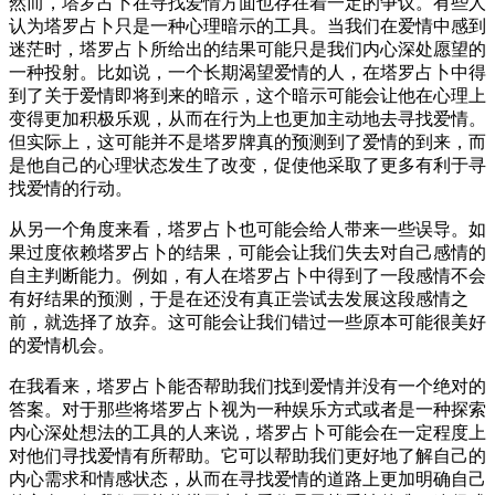
然而，塔罗占卜在寻找爱情方面也存在着一定的争议。有些人
认为塔罗占卜只是一种心理暗示的工具。当我们在爱情中感到
迷茫时，塔罗占卜所给出的结果可能只是我们内心深处愿望的
一种投射。比如说，一个长期渴望爱情的人，在塔罗占卜中得
到了关于爱情即将到来的暗示，这个暗示可能会让他在心理上
变得更加积极乐观，从而在行为上也更加主动地去寻找爱情。
但实际上，这可能并不是塔罗牌真的预测到了爱情的到来，而
是他自己的心理状态发生了改变，促使他采取了更多有利于寻
找爱情的行动。
从另一个角度来看，塔罗占卜也可能会给人带来一些误导。如
果过度依赖塔罗占卜的结果，可能会让我们失去对自己感情的
自主判断能力。例如，有人在塔罗占卜中得到了一段感情不会
有好结果的预测，于是在还没有真正尝试去发展这段感情之
前，就选择了放弃。这可能会让我们错过一些原本可能很美好
的爱情机会。
在我看来，塔罗占卜能否帮助我们找到爱情并没有一个绝对的
答案。对于那些将塔罗占卜视为一种娱乐方式或者是一种探索
内心深处想法的工具的人来说，塔罗占卜可能会在一定程度上
对他们寻找爱情有所帮助。它可以帮助我们更好地了解自己的
内心需求和情感状态，从而在寻找爱情的道路上更加明确自己