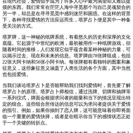
在现代社会，爱情似乎成为了许多人心中最为渴望却又难以捉
摸的东西。我们常常在茫茫人海中寻觅那个与自己灵魂契合的
另一半，却总是在寻寻觅觅中感到迷茫和困惑。在这样的背景
下，各种寻找爱情的方法应运而生，塔罗占卜便是其中一种备
受关注的方式。
塔罗牌，这一神秘的纸牌系统，有着悠久的历史和深厚的文化
底蕴。它起源于中世纪的欧洲，最初被用作一种纸牌游戏，但
随着时间的推移，人们发现它似乎蕴含着某种神秘的力量，可
以揭示过去、现在和未来的信息。塔罗牌由78张牌组成，包括
22张大阿卡纳和56张小阿卡纳。每张牌都有着独特的图案和象
征意义，这些象征意义涵盖了人类生活的各个方面，其中当然
也包括爱情。
当我们谈论塔罗占卜是否能帮助我们找到爱情时，首先要了解
塔罗占卜的原理。塔罗占卜师相信，通过洗牌、切牌和抽牌等
一系列仪式，牌面会根据求问者的能量和当下的情况呈现出特
定的组合。这些组合所传达的信息可以为求问者提供关于爱情
的指引。例如，如果你抽到了恋人牌，这可能意味着你即将面
临一个重要的爱情抉择，或者是在暗示你当下的感情状态正处
于一个关键的转折点。