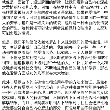
就像是一面镜子，通过牌面的解读，让我们看到自己内心深处
对爱情的想法和态度。例如，在塔罗牌中有一张“高塔”牌，这
张牌通常被解读为突然的改变或者是危机。如果在爱情占卜中
抽到了这张牌，可能意味着求问者的爱情生活即将面临一些重
大的变革，也许是一段关系的破裂，也许是一种全新的爱情观
念的产生。这种解读可以让求问者提前做好心理准备，去应对
可能出现的情况。
但是，我们不能仅仅依赖塔罗占卜来规划我们的爱情生活。毕
竟，生活是由我们自己创造的。我们的每一个选择、每一个行
动都在影响着我们的爱情运势。比如说，一个人总是宅在家
里，不愿意参加社交活动，那么即使塔罗占卜告诉他爱情即将
到来，他也很难真正遇到那个合适的人。相反，如果一个人积
极地参与各种社交活动，不断地提升自己的魅力和修养，那么
他在爱情方面成功的几率就会大大增加。
此外，塔罗占卜的准确性也很难用科学的方法来验证。虽然有
很多人声称塔罗占卜非常准确，但是这种准确性可能更多的是
一种巧合或者是一种心理上的契合。因为塔罗牌的牌面含义比
较模糊，有很大的解读空间，不同的占卜师可能会给出不同的
解读结果。而且，求问者在听到占卜结果时，往往会选择性地
接受那些符合自己内心想法的部分，而忽略那些不符合的部