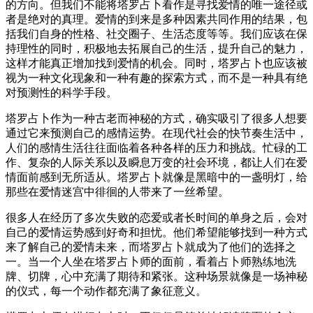
的方向。但我们不能将塔罗占卜看作是寻找爱情的唯一途径或
者是绝对的真理。爱情的到来是多种因素共同作用的结果，包
括我们自身的性格、社交圈子、生活态度等等。我们应该在保
持理性的同时，积极地去拓展自己的生活，提升自己的魅力，
这样才能真正增加找到爱情的机会。同时，塔罗占卜也应该被
视为一种文化现象和一种有趣的探索方式，而不是一种具有绝
对预测性的科学手段。
塔罗占卜作为一种古老而神秘的方式，确实吸引了很多人想要
通过它来预测自己的感情运势。在现代社会的快节奏生活中，
人们的感情生活往往面临着各种各样的压力和挑战。忙碌的工
作、复杂的人际关系以及瞬息万变的社会环境，都让人们在爱
情面前感到无所适从。塔罗占卜就像是黑暗中的一盏明灯，给
那些在爱情迷宫中徘徊的人带来了一丝希望。
很多人在经历了多次失败的恋爱或者长时间的单身之后，会对
自己的爱情运势感到好奇和担忧。他们希望能够找到一种方式
来了解自己的爱情未来，而塔罗占卜就成为了他们的选择之
一。当一个人坐在塔罗占卜师的面前，看着占卜师熟练地洗
牌、切牌，心中充满了期待和紧张。这种场景就像是一场神秘
的仪式，每一个动作都充满了象征意义。