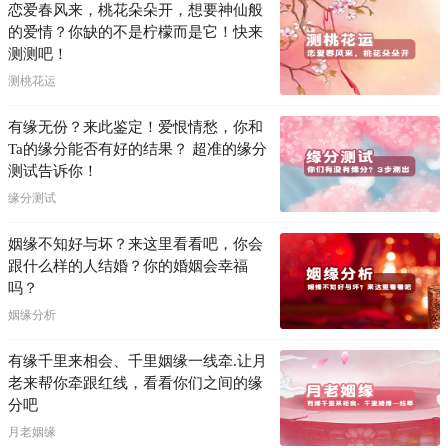
恋爱春风来，桃花朵朵开，想要神仙般
的爱情？你缺的不是柠檬而是它！快来
测测吧！
测桃花运
有缘无份？来此鉴定！爱恨情愁，你和
Ta的缘分能否有好的结果？ 超准的缘分
测试告诉你！
缘分测试
姻缘不知好与坏？来这里看看吧，你会
跟什么样的人结婚？你的婚姻会幸福
吗？
姻缘分析
有缘千里来相会、千里姻缘一线牵.让月
老来帮你牵跟红线，看看你们之间的缘
分吧
月老姻缘